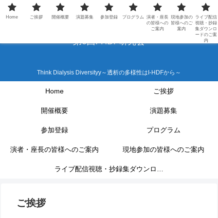
Home
ご挨拶
開催概要
演題募集
参加登録
プログラム
演者・座長
現地参加の
ライブ配信
の皆様への
皆様へのご
視聴・抄録
ご案内
案内
集ダウンロ
ードのご案
第6回I-HDF研究会
内
Think Dialysis Diversityy～透析の多様性はI-HDFから～
Home
ご挨拶
開催概要
演題募集
参加登録
プログラム
演者・座長の皆様へのご案内
現地参加の皆様へのご案内
ライブ配信視聴・抄録集ダウンロー
ドのご案内
ご挨拶